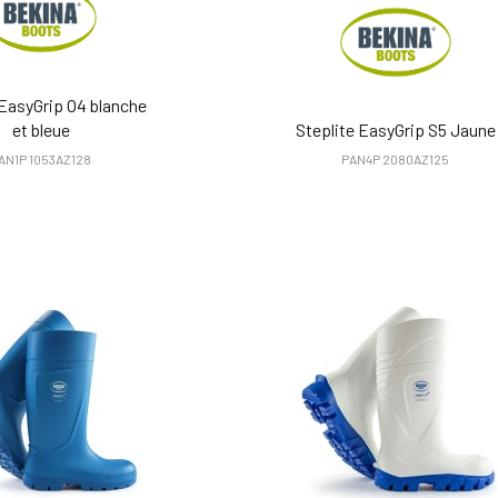
 EasyGrip O4 blanche
et bleue
Steplite EasyGrip S5 Jaune
AN1P 1053AZ128
PAN4P 2080AZ125