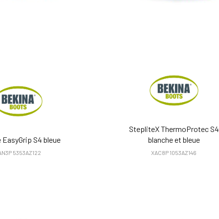
StepliteX ThermoProtec S4
e EasyGrip S4 bleue
blanche et bleue
AN3P 5353AZ122
XAC8P 1053AZ146