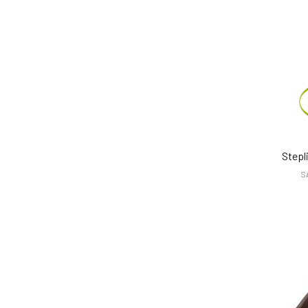
Stepl
S