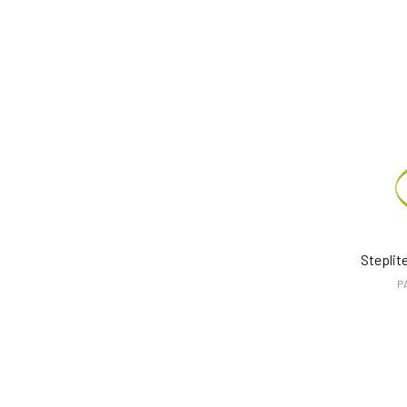
Steplit
P