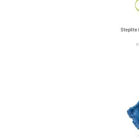
Steplite
P