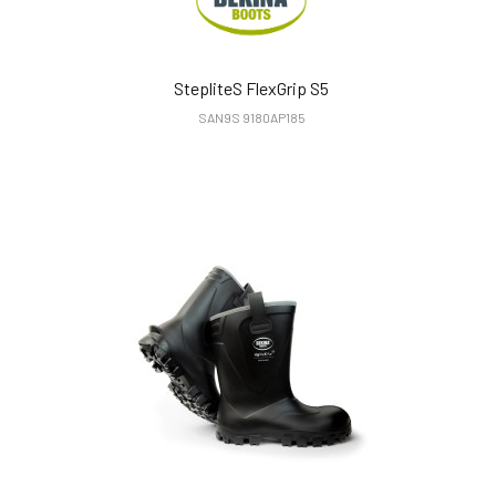
StepliteS FlexGrip S5
SAN9S 9180AP185