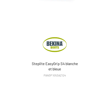
Steplite EasyGrip S4 blanche
et bleue
PAN3P 1053AZ124