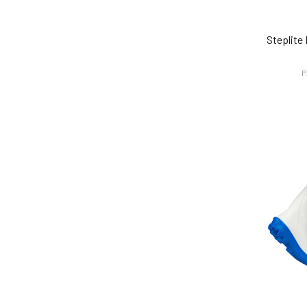
Steplite
P