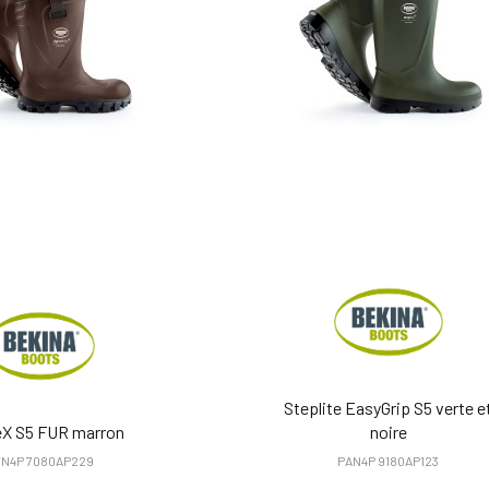
Steplite EasyGrip S5 verte e
teX S5 FUR marron
noire
FN4P 7080AP229
PAN4P 9180AP123