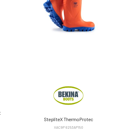
t
StepliteX ThermoProtec
XAC9P 6253AP150