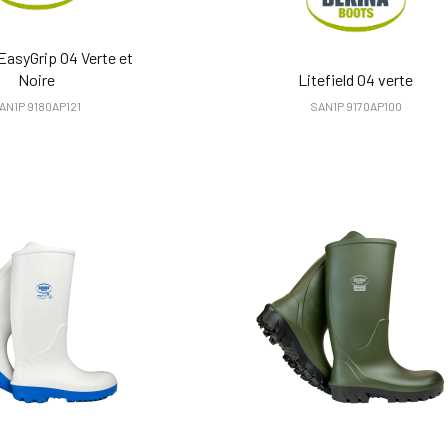
 EasyGrip O4 Verte et
Noire
Litefield O4 verte
AN1P 9180AP121
SAN1P 9170AP100