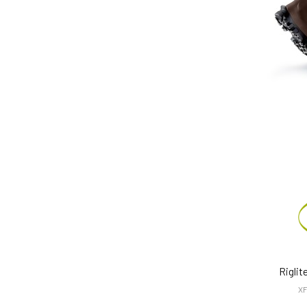
Rigli
X