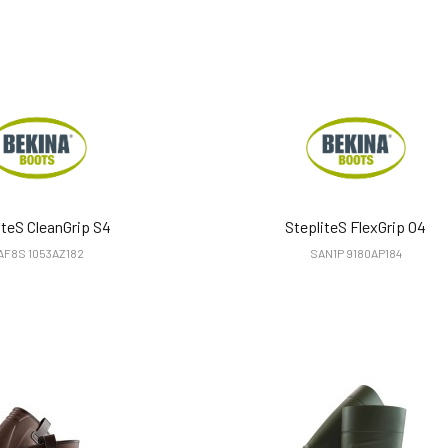
iteS CleanGrip S4
StepliteS FlexGrip O4
AF8S 1053AZ182
SAN1P 9180AP184