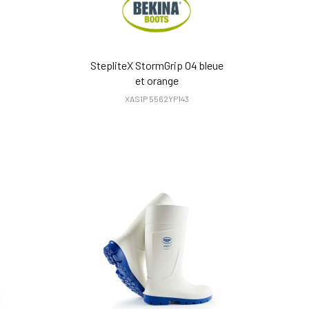
StepliteX StormGrip O4 bleue
et orange
XAS1P 5562YP143