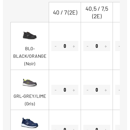
40,5 / 7,5
41,5
40 / 7 (2E)
(2E)
(2
BLO-
BLACK/ORANGE
(Noir)
GRL-GREY/LIME
(Gris)