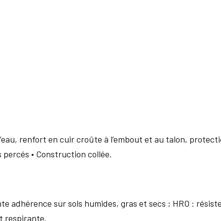
’eau, renfort en cuir croûte à l’embout et au talon, protec
ts percés • Construction collée.
e adhérence sur sols humides, gras et secs ; HRO : résiste
t respirante.