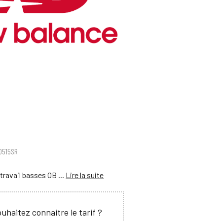
D515SR
travail basses OB ...
Lire la suite
uhaitez connaitre le tarif ?