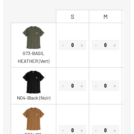
S
M
G73-BASIL
HEATHER (Vert)
N04-Black (Noir)