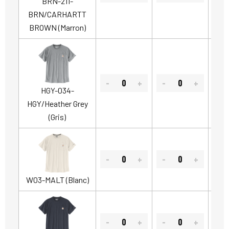
BRN-211-
BRN/CARHARTT
BROWN (Marron)
HGY-034-
HGY/Heather Grey
(Gris)
W03-MALT (Blanc)