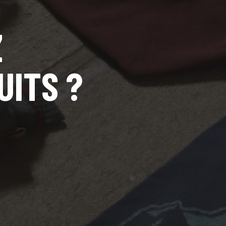
Z
UITS ?