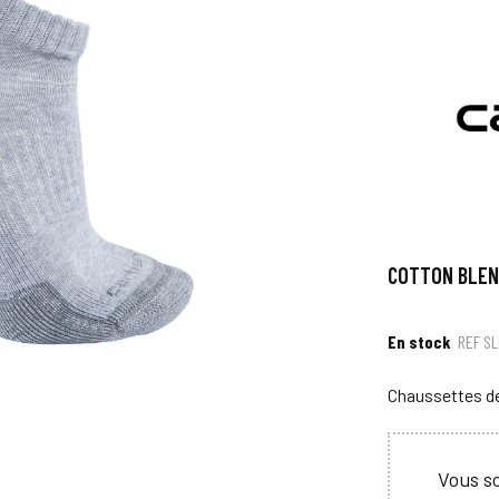
COTTON BLEND
En stock
REF
S
Chaussettes de
Vous so