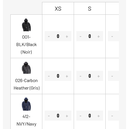
XS
S
M
001-
BLK/Black
(Noir)
026-Carbon
Heather (Gris)
412-
NVY/Navy