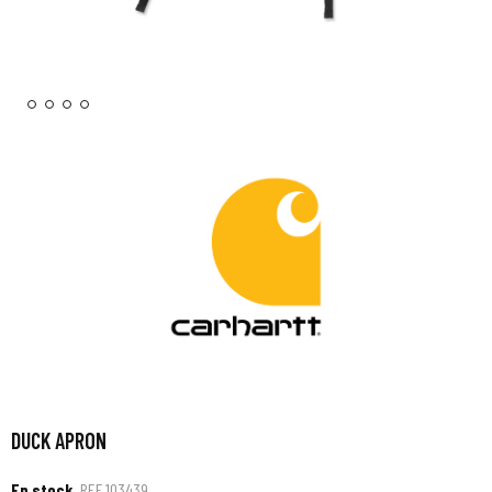
DUCK APRON
En stock
REF
103439