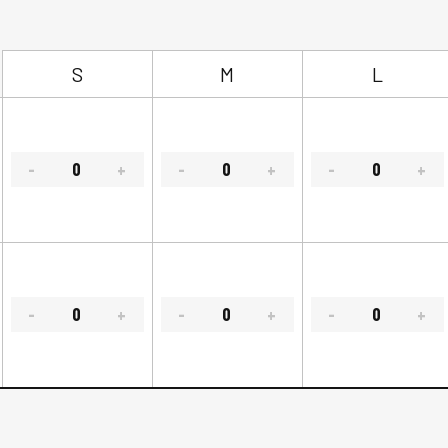
S
M
L