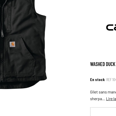
WASHED DUCK
En stock
REF
10
Gilet sans man
sherpa...
Lire l