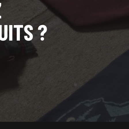
Z
UITS ?