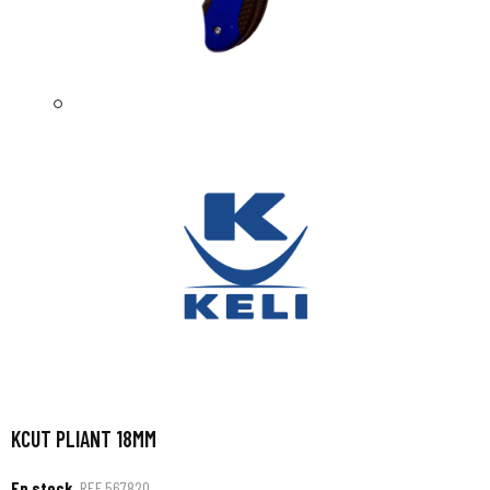
KCUT PLIANT 18MM
En stock
REF
567820