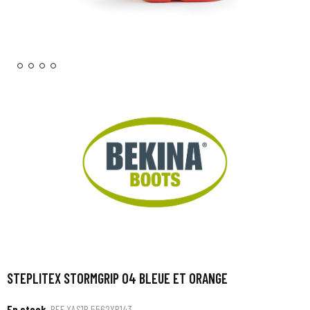
STEPLITEX STORMGRIP O4 BLEUE ET ORANGE
En stock
REF
XAS1P 5562YP143