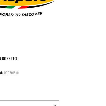
3 GORETEX
ck
REF
701649