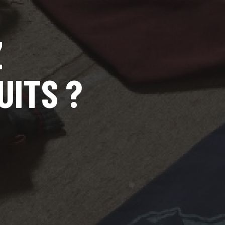
Z
UITS ?