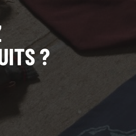
Z
UITS ?