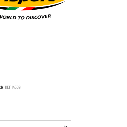
ck
REF
14509