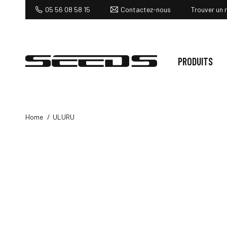
Contactez-nous
05 56 08 58 15
Trouver un 
PRODUITS
Home
ULURU